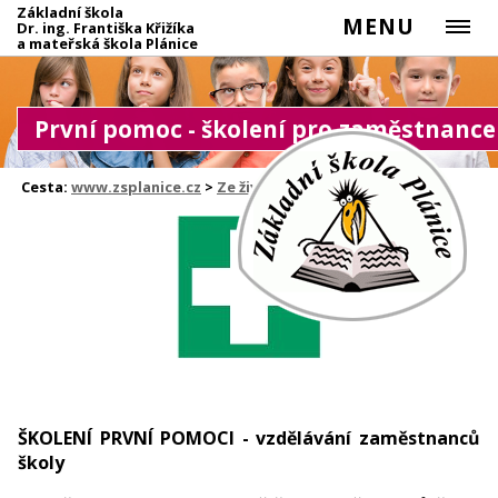
Základní škola
MENU
Dr. ing. Františka Křižíka
a mateřská škola Plánice
První pomoc - školení pro zaměstnance
Cesta:
www.zsplanice.cz
>
Ze života školy
ŠKOLENÍ PRVNÍ POMOCI - vzdělávání zaměstnanců
školy