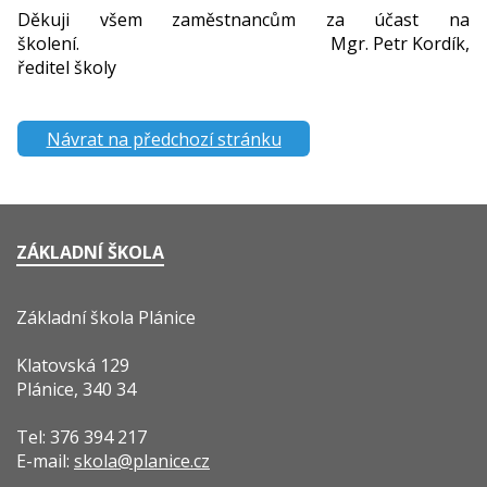
Děkuji všem zaměstnancům za účast na
školení.
Mgr. Petr Kordík,
ředitel školy
Návrat na předchozí stránku
ZÁKLADNÍ ŠKOLA
Základní škola Plánice
Klatovská 129
Plánice, 340 34
Tel: 376 394 217
E-mail:
skola@planice.cz