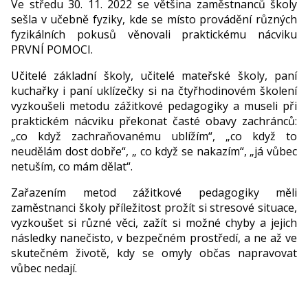
Ve středu 30. 11. 2022 se většina zaměstnanců školy
sešla v učebně fyziky, kde se místo provádění různých
fyzikálních pokusů věnovali praktickému nácviku
PRVNÍ POMOCI.
Učitelé základní školy, učitelé mateřské školy, paní
kuchařky i paní uklízečky si na čtyřhodinovém školení
vyzkoušeli metodu zážitkové pedagogiky a museli při
praktickém nácviku překonat časté obavy zachránců:
„co když zachraňovanému ublížím“, „co když to
neudělám dost dobře“, „ co když se nakazím“, „já vůbec
netuším, co mám dělat“.
Zařazením metod zážitkové pedagogiky měli
zaměstnanci školy příležitost prožít si stresové situace,
vyzkoušet si různé věci, zažít si možné chyby a jejich
následky nanečisto, v bezpečném prostředí, a ne až ve
skutečném životě, kdy se omyly občas napravovat
vůbec nedají.