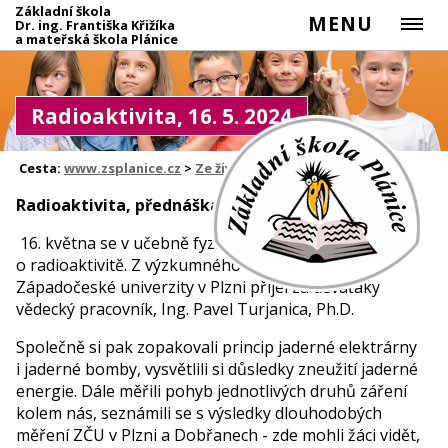
Základní škola
MENU
Dr. ing. Františka Křižíka
a mateřská škola Plánice
Radioaktivita, 16. 5. 2024
Cesta:
www.zsplanice.cz
>
Ze života školy
Radioaktivita, přednáška
16. května se v učebně fyziky uskutečnila přednáška
o radioaktivitě. Z výzkumného centra RICE
Západočeské univerzity v Plzni přijel za deváťáky
vědecký pracovník, Ing. Pavel Turjanica, Ph.D.
Společně si pak zopakovali princip jaderné elektrárny
i jaderné bomby, vysvětlili si důsledky zneužití jaderné
energie. Dále měřili pohyb jednotlivých druhů záření
kolem nás, seznámili se s výsledky dlouhodobých
měření ZČU v Plzni a Dobřanech - zde mohli žáci vidět,