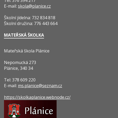
Tel: 376 394 217
E-mail:
skola@planice.cz
Školní jídelna: 732 834 818
Školní družina: 776 443 664
MATEŘSKÁ ŠKOLKA
Mateřská škola Plánice
Nepomucká 273
Plánice, 340 34
Tel: 378 609 220
E-mail:
ms.planice@seznam.cz
https://skolkaplanice.webnode.cz/