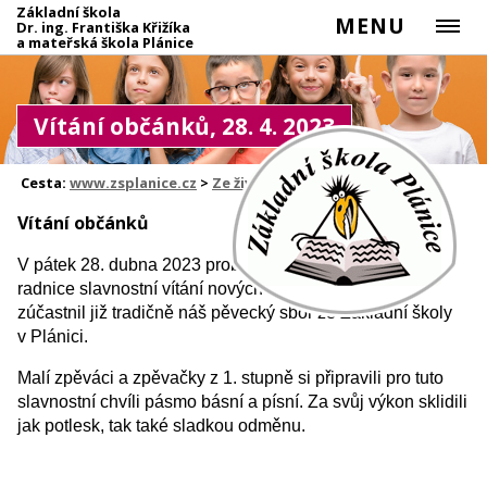
Základní škola
MENU
Dr. ing. Františka Křižíka
a mateřská škola Plánice
Vítání občánků, 28. 4. 2023
Cesta:
www.zsplanice.cz
>
Ze života školy
Vítání občánků
V pátek 28. dubna 2023 proběhlo v obřadní síni plánické
radnice slavnostní vítání nových občánků, kterého se
zúčastnil již tradičně náš pěvecký sbor ze Základní školy
v Plánici.
Malí zpěváci a zpěvačky z 1. stupně si připravili pro tuto
slavnostní chvíli pásmo básní a písní. Za svůj výkon sklidili
jak potlesk, tak také sladkou odměnu.