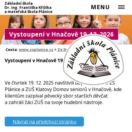
Základní škola
MENU
Dr. ing. Františka Křižíka
a mateřská škola Plánice
Vystoupení v Hnačově 19. 12. 2026
Cesta:
www.zsplanice.cz
>
Ze života školy
Vystoupení v Hnačově 19. 12. 2026
Ve čtvrtek 19. 12. 2025 navštívili dopoledne žáci ZŠ
Plánice a ZUŠ Klatovy Domov seniorů v Hnačově, kde
klientům zazpíval pěvecký sbor starších děvčat
a zahráli žáci ZUŠ na svoje hudební nástroje.
Návrat na předchozí stránku