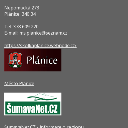
Nepomucká 273
Plánice, 340 34
Tel: 378 609 220
E-mail:
ms.planice@seznam.cz
https://skolkaplanice.webnode.cz/
Město Plánice
ŠumavaNet.CZ - informace o regionu